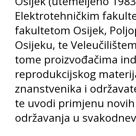
Osijek (utemeljeno 1983.
Elektrotehničkim fakult
fakultetom Osijek, Polj
Osijeku, te Veleučilištem
tome proizvođačima ind
reprodukcijskog materi
znanstvenika i održavate
te uvodi primjenu novi
održavanja u svakodnev